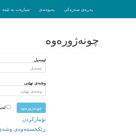
پەڕەی سەرەکی
پەیوەندی
سبارەت بە ئێمە
چونەژورەوە
ئیمەیل
وشەی نهێنی
لەب
چونەژورەوە
تۆمارکردن
ڕێکخستنەوەی وشەی 