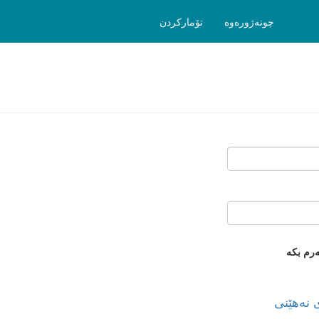
چونەژورەوە
تۆمارکردن
ەرم بکە
نەهێنی