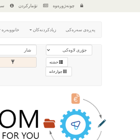
چونەژورەوە
تۆمارکردن
سبا
پەڕەی سەرەکی
زیادکردنەکان
خانووبەرە
خشتە
چوارخانە