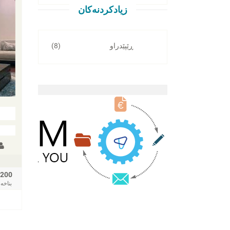
زیادکردنەکان
ڕێپێدراو
(8)
200
بناخه‌