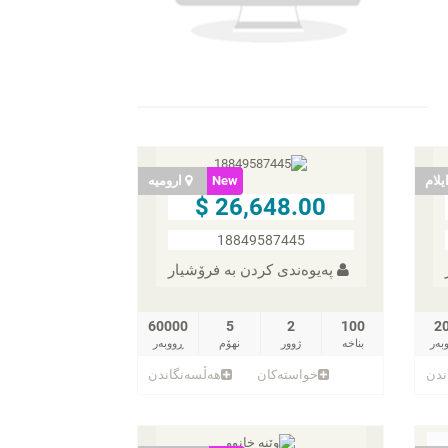
یلام
New
ارومیه
26,648.00 $
18849587445
پەیوەندی کردن به فرۆشیار
60000
5
2
100
2
بەر
بناخه‌
ژوور
نهۆم
ڕووبەر
ندن
خواستەکان
هەڵسەنگاندن