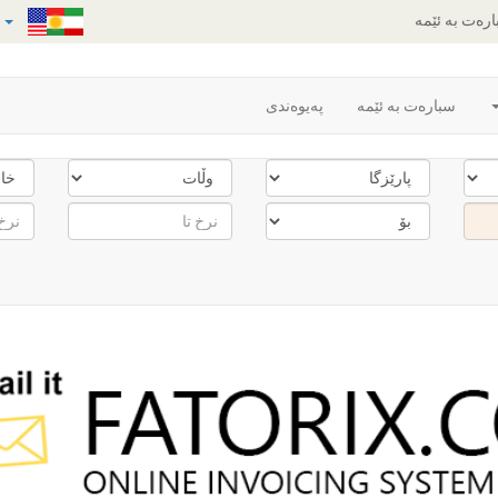
رەت بە ئێمە
سبارەت بە ئێمە
پەیوەندی