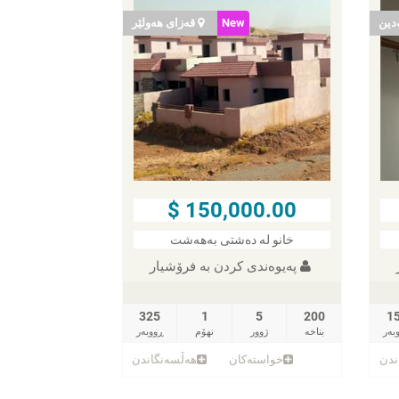
دین
New
قەزای هەولێر
150,000.00 $
خانو لە دەشتی بەهەشت
پەیوەندی کردن به فرۆشیار
325
1
5
200
1
بەر
بناخه‌
ژوور
نهۆم
ڕووبەر
ندن
خواستەکان
هەڵسەنگاندن