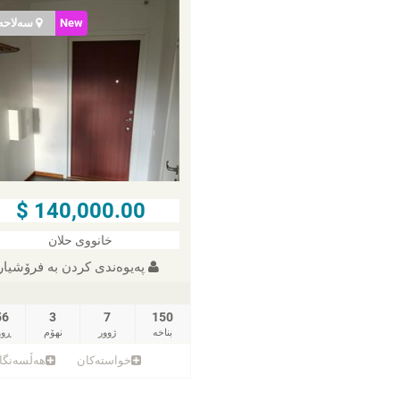
New
سەلاحە
140,000.00 $
خانووی حلان
پەیوەندی کردن به فرۆشیار
56
3
7
150
بناخه‌
ژوور
نهۆم
ڕوو
خواستەکان
هەڵسەنگا