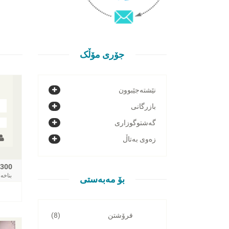
جۆری مۆڵک
نێشتەجێبوون
بازرگانی
گەشتوگوزاری
زەوی بەتاڵ
300
بناخه‌
بۆ مەبەستی
فرۆشتن
(8)