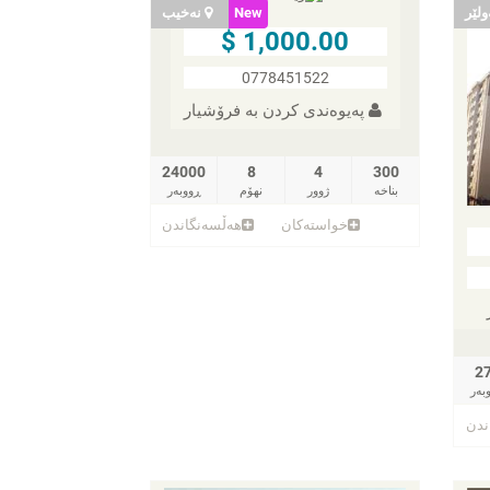
لێر
New
نەخیب
1,000.00 $
0778451522
پەیوەندی کردن به فرۆشیار
24000
8
4
300
بناخه‌
ژوور
نهۆم
ڕووبەر
خواستەکان
هەڵسەنگاندن
2
بەر
ندن