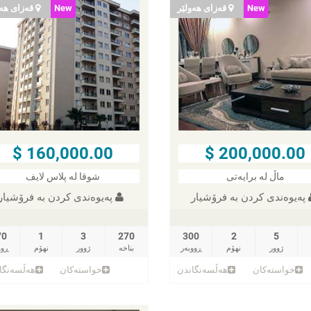
New
قەزای هەولێر
New
قەزای هەو
160,000.00 $
200,000.00 $
ماڵ لە برایەتی
شوقا لە پلاس لایف
پەیوەندی کردن به فرۆشیار
پەیوەندی کردن به فرۆشیار
70
1
3
270
300
2
5
ژوور
نهۆم
ڕووبەر
بناخه‌
ژوور
نهۆم
ڕوو
خواستەکان
هەڵسەنگاندن
خواستەکان
هەڵسەنگا