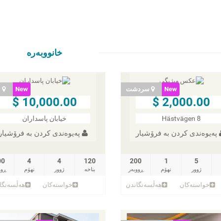
خانووبەرە
New
سردشت
New
ا
10,000.00 $
2,000.00 $
Hästvägen 8
خیابان پاسداران
پەیوەندی کردن به فرۆشیار
پەیوەندی کردن به فرۆشیار
00
4
4
120
200
1
5
ژوور
نهۆم
ڕووبەر
بناخه‌
ژوور
نهۆم
ڕوو
خواستەکان
هەڵسەنگاندن
خواستەکان
هەڵسەنگا